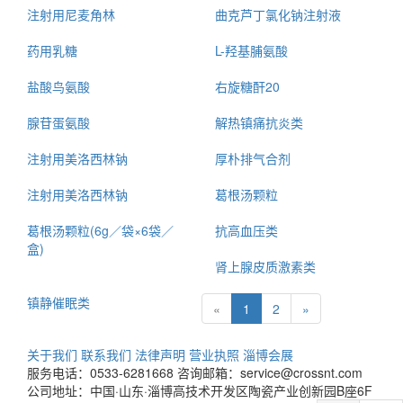
注射用尼麦角林
曲克芦丁氯化钠注射液
药用乳糖
L-羟基脯氨酸
盐酸鸟氨酸
右旋糖酐20
腺苷蛋氨酸
解热镇痛抗炎类
注射用美洛西林钠
厚朴排气合剂
注射用美洛西林钠
葛根汤颗粒
葛根汤颗粒(6g／袋×6袋／
抗高血压类
盒)
肾上腺皮质激素类
镇静催眠类
«
1
2
»
关于我们
联系我们
法律声明
营业执照
淄博会展
服务电话：0533-6281668
咨询邮箱：service@crossnt.com
公司地址：中国·山东·淄博高技术开发区陶瓷产业创新园B座6F