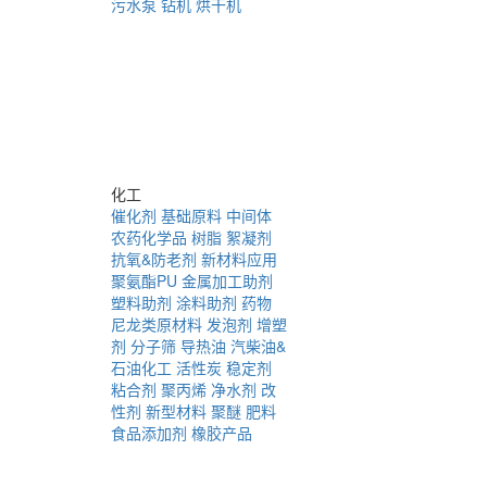
污水泵
钻机
烘干机
化工
催化剂
基础原料
中间体
农药化学品
树脂
絮凝剂
抗氧&防老剂
新材料应用
聚氨酯PU
金属加工助剂
塑料助剂
涂料助剂
药物
尼龙类原材料
发泡剂
增塑
剂
分子筛
导热油
汽柴油&
石油化工
活性炭
稳定剂
粘合剂
聚丙烯
净水剂
改
性剂
新型材料
聚醚
肥料
食品添加剂
橡胶产品