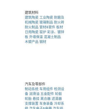
建筑材料
建筑陶瓷
工业陶瓷
耐磨及
机械陶瓷
玻璃制品
耐火砖
耐火制品
管材&管件
板材
日用陶瓷
窑炉
彩涂、镀锌
板
外墙保温
混凝土制品
木塑产品
钢材
汽车及零部件
制动系统
车用组件
检测设
备
润滑油
五金配件
轮毂
轮胎
悬挂
离合器
滤清器
支撑装置
车身装备
冷却系
统
汽车电子&电器
汽车线