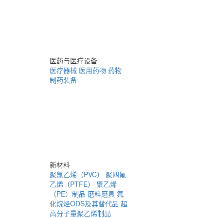
医药与医疗设备
医疗器械
医用药物
药物
制药装备
新材料
聚氯乙烯（PVC）
聚四氟
乙烯（PTFE）
聚乙烯
（PE）制品
磨料磨具
氟
化烷烃ODS及其替代品
超
高分子量聚乙烯制品