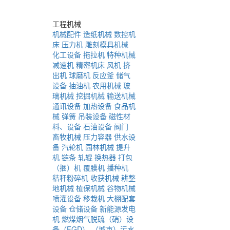
工程机械
机械配件
造纸机械
数控机
床
压力机
雕刻模具机械
化工设备
拖拉机
特种机械
减速机
精密机床
风机
挤
出机
球磨机
反应釜
储气
设备
抽油机
农用机械
玻
璃机械
挖掘机械
输送机械
通讯设备
加热设备
食品机
械
弹簧
吊装设备
磁性材
料、设备
石油设备
阀门
畜牧机械
压力容器
供水设
备
汽轮机
园林机械
提升
机
链条
轧辊
换热器
打包
（捆）机
覆膜机
播种机
秸秆粉碎机
收获机械
耕整
地机械
植保机械
谷物机械
喷灌设备
移栽机
大棚配套
设备
仓储设备
新能源发电
机
燃煤烟气脱硫（硝）设
备（FGD）
（城市）污水