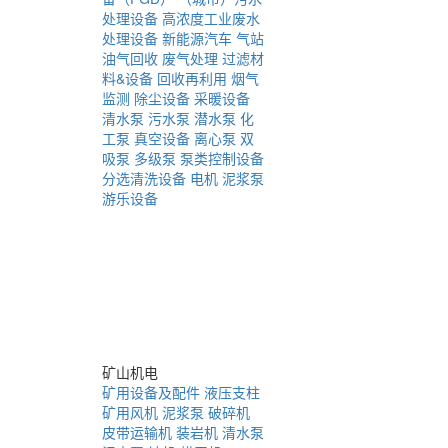
处理设备
高浓度工业废水
处理设备
新能源汽车
气站
油气回收
废气处理
过滤材
料&设备
回收再利用
烟气
监测
除尘设备
采暖设备
清水泵
污水泵
潜水泵
化
工泵
真空设备
离心泵
双
吸泵
多级泵
泵类控制设备
分选清洗设备
电机
泥浆泵
游乐设备
矿山机电
矿用设备及配件
液压支柱
矿用风机
泥浆泵
破碎机
皮带运输机
装岩机
清水泵