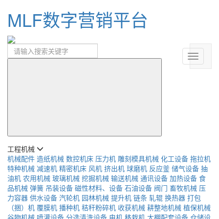
MLF数字营销平台
工程机械
机械配件
造纸机械
数控机床
压力机
雕刻模具机械
化工设备
拖拉机
特种机械
减速机
精密机床
风机
挤出机
球磨机
反应釜
储气设备
抽
油机
农用机械
玻璃机械
挖掘机械
输送机械
通讯设备
加热设备
食
品机械
弹簧
吊装设备
磁性材料、设备
石油设备
阀门
畜牧机械
压
力容器
供水设备
汽轮机
园林机械
提升机
链条
轧辊
换热器
打包
（捆）机
覆膜机
播种机
秸秆粉碎机
收获机械
耕整地机械
植保机械
谷物机械
喷灌设备
分选清洗设备
电机
移栽机
大棚配套设备
仓储设