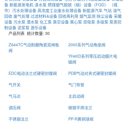
备
新能源发电机
清水泵
燃煤烟气脱硫（硝）设备（FGD）
（城
市）污水处理设备
高浓度工业废水处理设备
新能源汽车
气站
油气
回收
废气处理
过滤材料&设备
回收再利用
烟气监测
除尘设备
采暖
设备
污水泵
潜水泵
化工泵
真空设备
离心泵
双吸泵
多级泵
泵类控
制设备
泥浆泵
游乐设备
产品列表
统计数量: 30
Z644TC气动耐磨陶瓷双闸板
2000系列气动角座阀
阀
YH40D系列零压启动膜片电
磁阀
EDC电动法兰式硬密封蝶阀
PDB气动对夹式硬密封蝶阀
气开关
气门导管
气马达
主启动阀
调压阀
碳钢平焊法兰
不锈钢法兰
PP-R黄铜球阀