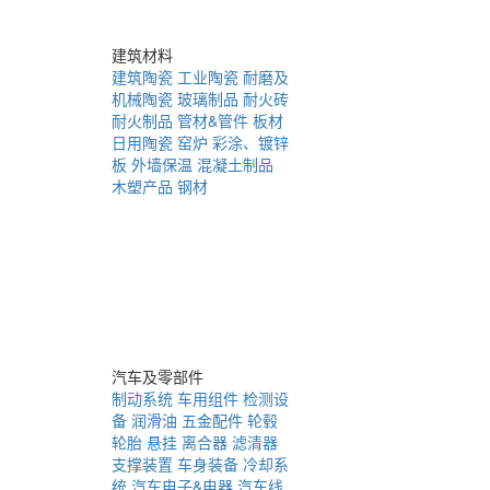
建筑材料
建筑陶瓷
工业陶瓷
耐磨及
机械陶瓷
玻璃制品
耐火砖
耐火制品
管材&管件
板材
日用陶瓷
窑炉
彩涂、镀锌
板
外墙保温
混凝土制品
木塑产品
钢材
汽车及零部件
制动系统
车用组件
检测设
备
润滑油
五金配件
轮毂
轮胎
悬挂
离合器
滤清器
支撑装置
车身装备
冷却系
统
汽车电子&电器
汽车线