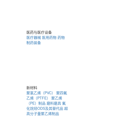
医药与医疗设备
医疗器械
医用药物
药物
制药装备
新材料
聚氯乙烯（PVC）
聚四氟
乙烯（PTFE）
聚乙烯
（PE）制品
磨料磨具
氟
化烷烃ODS及其替代品
超
高分子量聚乙烯制品