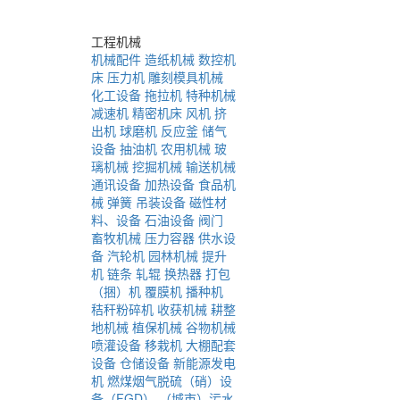
工程机械
机械配件
造纸机械
数控机
床
压力机
雕刻模具机械
化工设备
拖拉机
特种机械
减速机
精密机床
风机
挤
出机
球磨机
反应釜
储气
设备
抽油机
农用机械
玻
璃机械
挖掘机械
输送机械
通讯设备
加热设备
食品机
械
弹簧
吊装设备
磁性材
料、设备
石油设备
阀门
畜牧机械
压力容器
供水设
备
汽轮机
园林机械
提升
机
链条
轧辊
换热器
打包
（捆）机
覆膜机
播种机
秸秆粉碎机
收获机械
耕整
地机械
植保机械
谷物机械
喷灌设备
移栽机
大棚配套
设备
仓储设备
新能源发电
机
燃煤烟气脱硫（硝）设
备（FGD）
（城市）污水