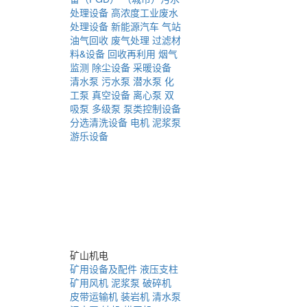
处理设备
高浓度工业废水
处理设备
新能源汽车
气站
油气回收
废气处理
过滤材
料&设备
回收再利用
烟气
监测
除尘设备
采暖设备
清水泵
污水泵
潜水泵
化
工泵
真空设备
离心泵
双
吸泵
多级泵
泵类控制设备
分选清洗设备
电机
泥浆泵
游乐设备
矿山机电
矿用设备及配件
液压支柱
矿用风机
泥浆泵
破碎机
皮带运输机
装岩机
清水泵