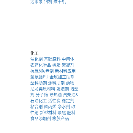
污水泵
钻机
烘干机
化工
催化剂
基础原料
中间体
农药化学品
树脂
絮凝剂
抗氧&防老剂
新材料应用
聚氨酯PU
金属加工助剂
塑料助剂
涂料助剂
药物
尼龙类原材料
发泡剂
增塑
剂
分子筛
导热油
汽柴油&
石油化工
活性炭
稳定剂
粘合剂
聚丙烯
净水剂
改
性剂
新型材料
聚醚
肥料
食品添加剂
橡胶产品