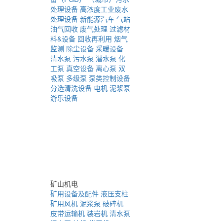
处理设备
高浓度工业废水
处理设备
新能源汽车
气站
油气回收
废气处理
过滤材
料&设备
回收再利用
烟气
监测
除尘设备
采暖设备
清水泵
污水泵
潜水泵
化
工泵
真空设备
离心泵
双
吸泵
多级泵
泵类控制设备
分选清洗设备
电机
泥浆泵
游乐设备
矿山机电
矿用设备及配件
液压支柱
矿用风机
泥浆泵
破碎机
皮带运输机
装岩机
清水泵