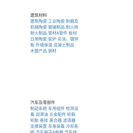
建筑材料
建筑陶瓷
工业陶瓷
耐磨及
机械陶瓷
玻璃制品
耐火砖
耐火制品
管材&管件
板材
日用陶瓷
窑炉
彩涂、镀锌
板
外墙保温
混凝土制品
木塑产品
钢材
汽车及零部件
制动系统
车用组件
检测设
备
润滑油
五金配件
轮毂
轮胎
悬挂
离合器
滤清器
支撑装置
车身装备
冷却系
统
汽车电子&电器
汽车线