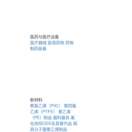
医药与医疗设备
医疗器械
医用药物
药物
制药装备
新材料
聚氯乙烯（PVC）
聚四氟
乙烯（PTFE）
聚乙烯
（PE）制品
磨料磨具
氟
化烷烃ODS及其替代品
超
高分子量聚乙烯制品