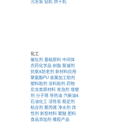
污水泵
钻机
烘干机
化工
催化剂
基础原料
中间体
农药化学品
树脂
絮凝剂
抗氧&防老剂
新材料应用
聚氨酯PU
金属加工助剂
塑料助剂
涂料助剂
药物
尼龙类原材料
发泡剂
增塑
剂
分子筛
导热油
汽柴油&
石油化工
活性炭
稳定剂
粘合剂
聚丙烯
净水剂
改
性剂
新型材料
聚醚
肥料
食品添加剂
橡胶产品