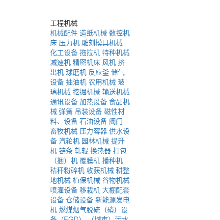
工程机械
机械配件
造纸机械
数控机
床
压力机
雕刻模具机械
化工设备
拖拉机
特种机械
减速机
精密机床
风机
挤
出机
球磨机
反应釜
储气
设备
抽油机
农用机械
玻
璃机械
挖掘机械
输送机械
通讯设备
加热设备
食品机
械
弹簧
吊装设备
磁性材
料、设备
石油设备
阀门
畜牧机械
压力容器
供水设
备
汽轮机
园林机械
提升
机
链条
轧辊
换热器
打包
（捆）机
覆膜机
播种机
秸秆粉碎机
收获机械
耕整
地机械
植保机械
谷物机械
喷灌设备
移栽机
大棚配套
设备
仓储设备
新能源发电
机
燃煤烟气脱硫（硝）设
备（FGD）
（城市）污水