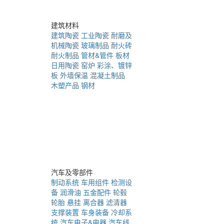
建筑材料
建筑陶瓷
工业陶瓷
耐磨及
机械陶瓷
玻璃制品
耐火砖
耐火制品
管材&管件
板材
日用陶瓷
窑炉
彩涂、镀锌
板
外墙保温
混凝土制品
木塑产品
钢材
汽车及零部件
制动系统
车用组件
检测设
备
润滑油
五金配件
轮毂
轮胎
悬挂
离合器
滤清器
支撑装置
车身装备
冷却系
统
汽车电子&电器
汽车线