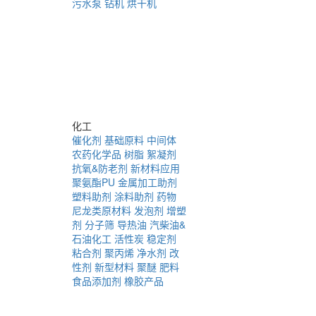
污水泵
钻机
烘干机
化工
催化剂
基础原料
中间体
农药化学品
树脂
絮凝剂
抗氧&防老剂
新材料应用
聚氨酯PU
金属加工助剂
塑料助剂
涂料助剂
药物
尼龙类原材料
发泡剂
增塑
剂
分子筛
导热油
汽柴油&
石油化工
活性炭
稳定剂
粘合剂
聚丙烯
净水剂
改
性剂
新型材料
聚醚
肥料
食品添加剂
橡胶产品