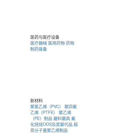
医药与医疗设备
医疗器械
医用药物
药物
制药装备
新材料
聚氯乙烯（PVC）
聚四氟
乙烯（PTFE）
聚乙烯
（PE）制品
磨料磨具
氟
化烷烃ODS及其替代品
超
高分子量聚乙烯制品