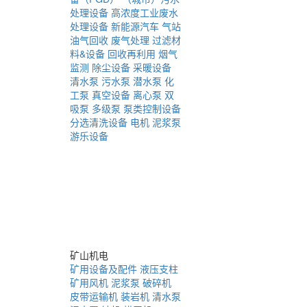
处理设备
高浓度工业废水
处理设备
新能源汽车
气站
油气回收
废气处理
过滤材
料&设备
回收再利用
烟气
监测
除尘设备
采暖设备
清水泵
污水泵
潜水泵
化
工泵
真空设备
离心泵
双
吸泵
多级泵
泵类控制设备
分选清洗设备
电机
泥浆泵
游乐设备
矿山机电
矿用设备及配件
液压支柱
矿用风机
泥浆泵
破碎机
皮带运输机
装岩机
清水泵