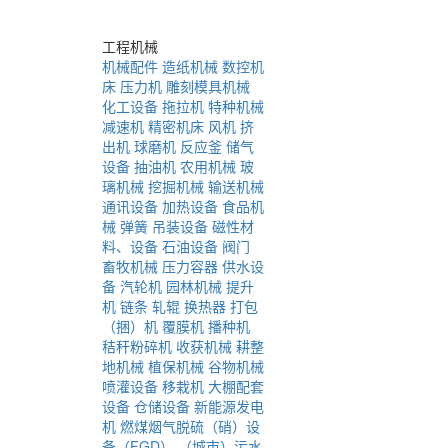
工程机械
机械配件
造纸机械
数控机
床
压力机
雕刻模具机械
化工设备
拖拉机
特种机械
减速机
精密机床
风机
挤
出机
球磨机
反应釜
储气
设备
抽油机
农用机械
玻
璃机械
挖掘机械
输送机械
通讯设备
加热设备
食品机
械
弹簧
吊装设备
磁性材
料、设备
石油设备
阀门
畜牧机械
压力容器
供水设
备
汽轮机
园林机械
提升
机
链条
轧辊
换热器
打包
（捆）机
覆膜机
播种机
秸秆粉碎机
收获机械
耕整
地机械
植保机械
谷物机械
喷灌设备
移栽机
大棚配套
设备
仓储设备
新能源发电
机
燃煤烟气脱硫（硝）设
备（FGD）
（城市）污水