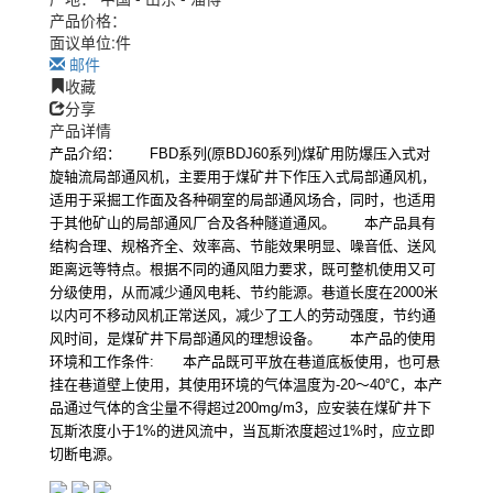
产品价格：
面议
单位:
件
邮件
收藏
分享
产品详情
产品介绍：
FBD
系列
(
原
BDJ60
系列
)
煤矿用防爆压入式对
旋轴流局部通风机，主要用于煤矿井下作压入式局部通风机，
适用于采掘工作面及各种硐室的局部通风场合，同时，也适用
于其他矿山的局部通风厂合及各种隧道通风。 本产品具有
结构合理、规格齐全、效率高、节能效果明显、噪音低、送风
距离远等特点。根据不同的通风阻力要求，既可整机使用又可
分级使用，从而减少通风电耗、节约能源。巷道长度在
2000
米
以内可不移动风机正常送风，减少了工人的劳动强度，节约通
风时间，是煤矿井下局部通风的理想设备。 本产品的使用
环境和工作条件
:
本产品既可平放在巷道底板使用，也可悬
挂在巷道壁上使用，其使用环境的气体温度为
-20
～
40
℃
，本产
品通过气体的含尘量不得超过
200mg/m3
，应安装在煤矿井下
瓦斯浓度小于
1%
的进风流中，当瓦斯浓度超过
1%
时，应立即
切断电源。