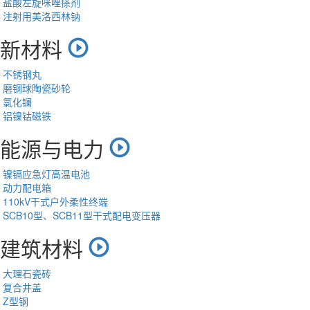
盐酸左旋咪唑搽剂
注射用美洛西林钠
新材料
不锈钢丸
磨钢球陶瓷砂轮
氯化镧
铝镍钴磁铁
能源与电力
镍镉应急灯高温电池
动力配电箱
110kV干式户外柔性终端
SCB10型、SCB11型干式配电变压器
建筑材料
大理石瓷砖
复合井盖
Z型钢