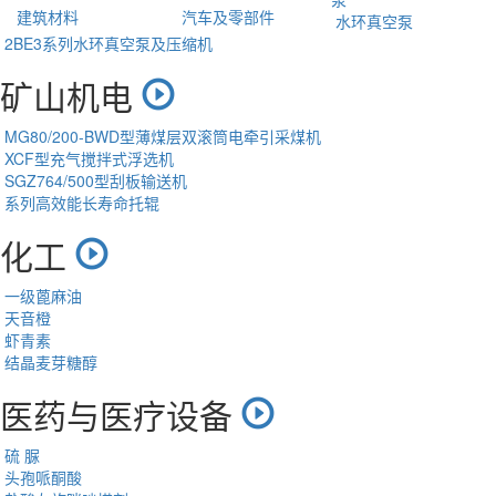
建筑材料
汽车及零部件
水环真空泵
2BE3系列水环真空泵及压缩机
矿山机电
MG80/200-BWD型薄煤层双滚筒电牵引采煤机
XCF型充气搅拌式浮选机
SGZ764/500型刮板输送机
系列高效能长寿命托辊
化工
一级蓖麻油
天音橙
虾青素
结晶麦芽糖醇
医药与医疗设备
硫 脲
头孢哌酮酸