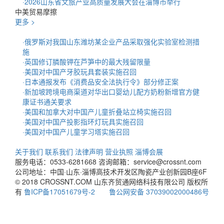
·
2026山东省文旅产业高质量发展大会在淄博市举行
中美贸易摩擦
更多 >
·
俄罗斯对我国山东潍坊某企业产品采取强化实验室检测措
施
·
英国修订膦酸钾在芦笋中的最大残留限量
·
美国对中国产牙胶玩具套装实施召回
·
日本通报发布《消费品安全法执行令》部分修正案
·
新加坡跨境电商渠道对华出口婴幼儿配方奶粉新增官方健
康证书通关要求
·
美国和加拿大对中国产儿童折叠站立椅实施召回
·
美国对中国产投影指环灯玩具实施召回
·
美国对中国产儿童学习塔实施召回
关于我们
联系我们
法律声明
营业执照
淄博会展
服务电话：0533-6281668
咨询邮箱：service@crossnt.com
公司地址：中国·山东·淄博高技术开发区陶瓷产业创新园B座6F
© 2018 CROSSNT.COM 山东齐贸通网络科技有限公司 版权所
有
鲁ICP备17051679号-2
鲁公网安备 37039002000486号