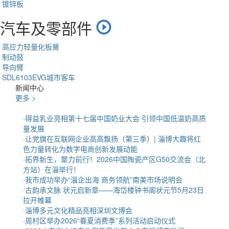
镀锌板
汽车及零部件
高应力轻量化板簧
制动鼓
导向臂
SDL6103EVG城市客车
新闻中心
更多 >
·
得益乳业亮相第十七届中国奶业大会 引领中国低温奶高质
量发展
·
让党旗在互联网企业高高飘扬（第三季）| 淄博大趣将红
色力量转化为数字电商创新发展动能
·
拓界新生，聚力前行！2026中国陶瓷产区G50交流会（北
方站）在淄举行！
·
我市成功举办“淄企出海 商务领航”南美市场说明会
·
古韵承文脉 状元启新章——海岱楼钟书阁状元节5月23日
拉开帷幕
·
淄博多元文化精品亮相深圳文博会
·
周村区举办2026“春夏消费季”系列活动启动仪式